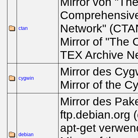
Mirror von "Th
Comprehensive
Network" (CTA
ctan
Mirror of "The
TEX Archive N
Mirror des Cyg
cygwin
Mirror of the C
Mirror des Pak
ftp.debian.org 
apt-get verwen
debian