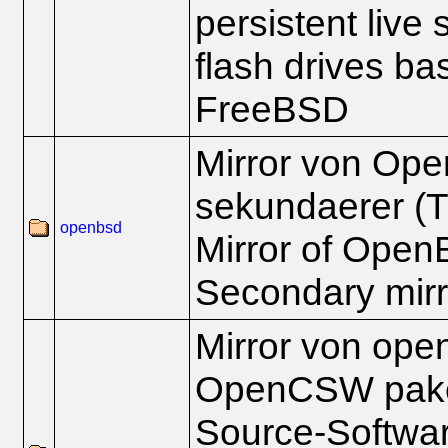
persistent live
flash drives ba
FreeBSD
Mirror von Op
sekundaerer (Ti
openbsd
Mirror of Ope
Secondary mirro
Mirror von ope
OpenCSW paket
Source-Software