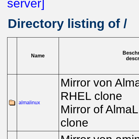
server]
Directory listing of /
Besch
Name
descr
Mirror von Alm
RHEL clone
almalinux
Mirror of Alma
clone