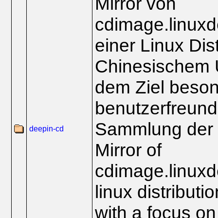
Mirror von
cdimage.linuxd
einer Linux Dist
Chinesischem U
dem Ziel beso
benutzerfreundl
Sammlung der
deepin-cd
Mirror of
cdimage.linuxd
linux distributi
with a focus on