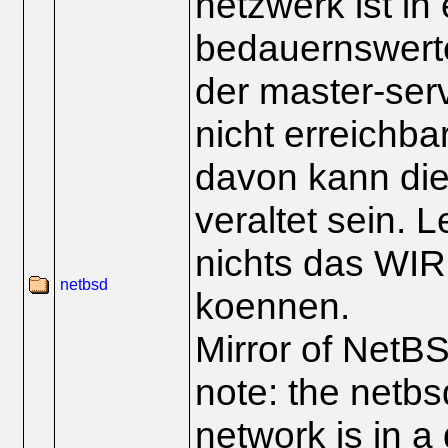
netzwerk ist in
bedauernswert
der master-serv
nicht erreichba
davon kann die
veraltet sein. L
nichts das WI
netbsd
koennen.
Mirror of NetB
note: the netbs
network is in a