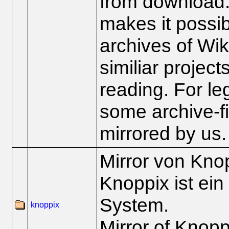
from download.
makes it possi
archives of Wi
similiar projects
reading. For le
some archive-fi
mirrored by us.
Mirror von Kno
Knoppix ist ein
System.
knoppix
Mirror of Knop