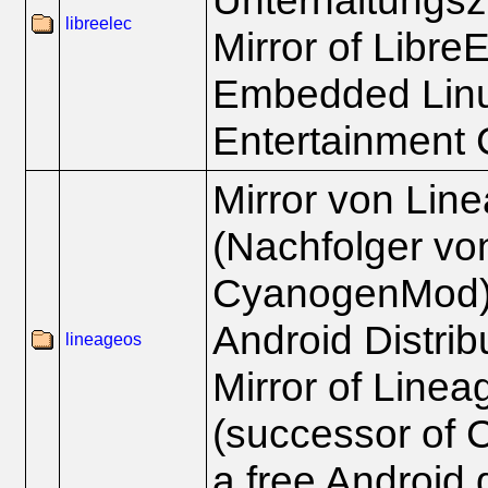
Unterhaltungsz
libreelec
Mirror of Libre
Embedded Lin
Entertainment 
Mirror von Li
(Nachfolger vo
CyanogenMod), 
Android Distrib
lineageos
Mirror of Line
(successor of
a free Android d