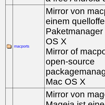
Mirror von mac
einem quelloff
Paketmanager 
OS X
macports
Mirror of macpo
open-source
packagemanage
Mac OS X
Mirror von mage
Mageia ist ein