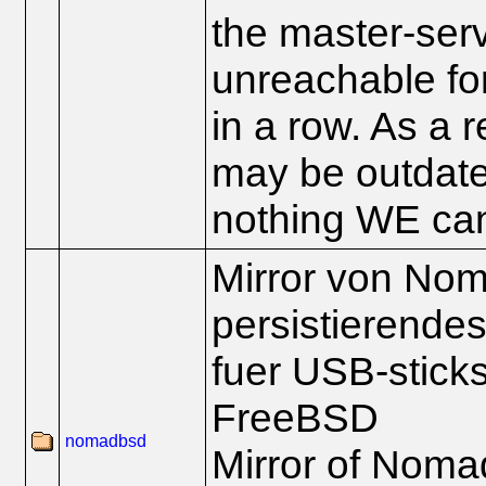
the master-serv
unreachable for
in a row. As a re
may be outdated
nothing WE can
Mirror von No
persistierendes
fuer USB-stick
FreeBSD
nomadbsd
Mirror of Nom